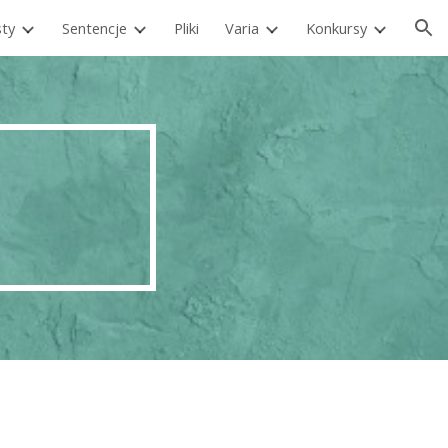
ty
Sentencje
Pliki
Varia
Konkursy
ion