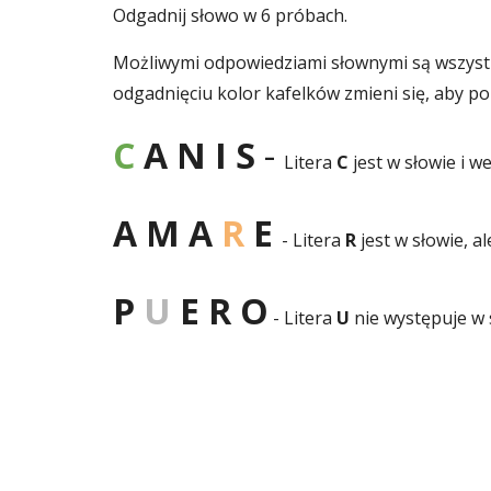
Odgadnij słowo w 6 próbach.
Możliwymi odpowiedziami słownymi są wszystkie
odgadnięciu kolor kafelków zmieni się, aby po
C
A N I S
-
Litera
C
jest w słowie i w
A M A
R
E
- Litera
R
jest w słowie, a
P
U
E R O
- Litera
U
nie występuje w 