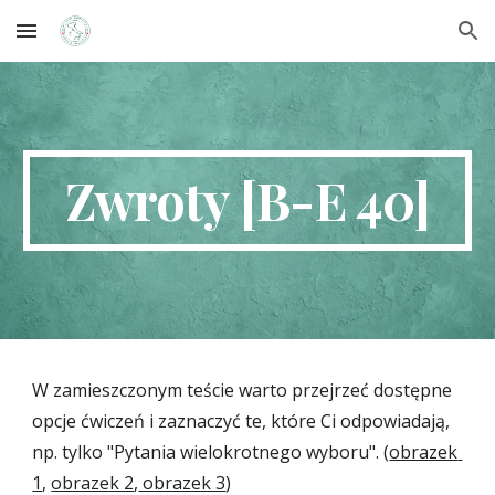
Skip to main content
Skip to navigation
Zwroty [B-E 40]
W zamieszczonym teście warto przejrzeć dostępne 
opcje ćwiczeń i zaznaczyć te, które Ci odpowiadają, 
np. 
tylko 
"Pytania wielokrotnego wyboru". (
obrazek 
1
, 
obrazek 2
,
 obrazek 3
)