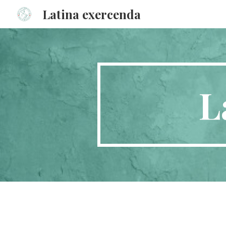
Latina exercenda
Sk
L