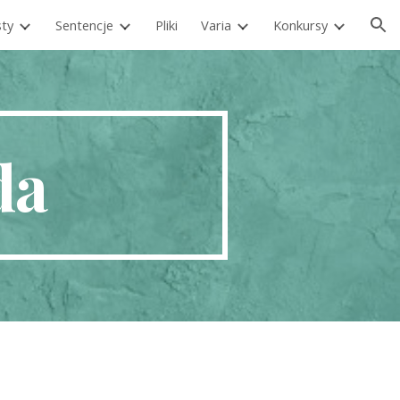
ty
Sentencje
Pliki
Varia
Konkursy
ion
da